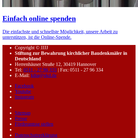
Einfach online spenden
Die einfachste und schnellste Möglichkeit, unsere Arbeit zu
unterstützen, ist die Online-Spende.
Copyright © JJJJ
Stiftung zur Bewahrung kirchlicher Baudenkmäler in
Deutschland
Herrenhäuser Straße 12, 30419 Hannover
Tel:
0511 - 27 96 333
| Fax: 0511 - 27 96 334
E-Mail:
kiba@ekd.de
Facebook
Youtube
Instagram
Sitemap
Presse
Förderantrag stellen
Datenschutzerklärung