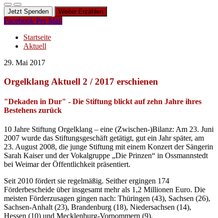
Jetzt Spenden
Weiter Erzählen
Facebook
Per Mail
Startseite
Aktuell
29. Mai 2017
Orgelklang Aktuell 2 / 2017 erschienen
"Dekaden in Dur" - Die Stiftung blickt auf zehn Jahre ihres
Bestehens zurück
10 Jahre Stiftung Orgelklang – eine (Zwischen-)Bilanz: Am 23. Juni
2007 wurde das Stiftungsgeschäft getätigt, gut ein Jahr später, am
23. August 2008, die junge Stiftung mit einem Konzert der Sängerin
Sarah Kaiser und der Vokalgruppe „Die Prinzen“ in Ossmannstedt
bei Weimar der Öffentlichkeit präsentiert.
Seit 2010 fördert sie regelmäßig. Seither ergingen 174
Förderbescheide über insgesamt mehr als 1,2 Millionen Euro. Die
meisten Förderzusagen gingen nach: Thüringen (43), Sachsen (26),
Sachsen-Anhalt (23), Brandenburg (18), Niedersachsen (14),
Hessen (10) und Mecklenburg-Vorpommern (9).