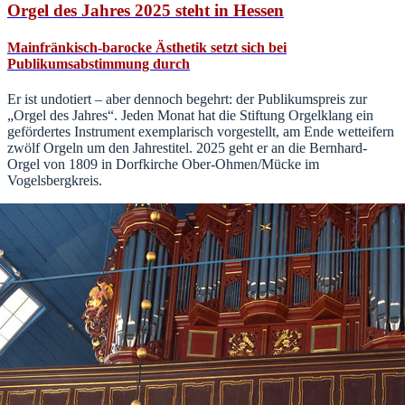
Orgel des Jahres 2025 steht in Hessen
Mainfränkisch-barocke Ästhetik setzt sich bei
Publikumsabstimmung durch
Er ist undotiert – aber dennoch begehrt: der Publikumspreis zur
„Orgel des Jahres“. Jeden Monat hat die Stiftung Orgelklang ein
gefördertes Instrument exemplarisch vorgestellt, am Ende wetteifern
zwölf Orgeln um den Jahrestitel. 2025 geht er an die Bernhard-
Orgel von 1809 in Dorfkirche Ober-Ohmen/Mücke im
Vogelsbergkreis.