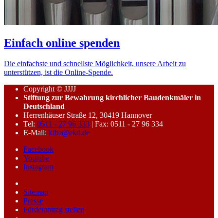
Einfach online spenden
Die einfachste und schnellste Möglichkeit, unsere Arbeit zu
unterstützen, ist die Online-Spende.
Copyright © JJJJ
Stiftung zur Bewahrung kirchlicher Baudenkmäler in
Deutschland
Herrenhäuser Straße 12, 30419 Hannover
Tel:
0511 - 27 96 333
| Fax: 0511 - 27 96 334
E-Mail:
kiba@ekd.de
Facebook
Youtube
Instagram
Sitemap
Presse
Förderantrag stellen