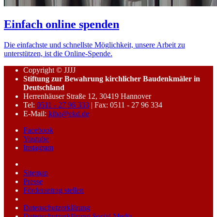
Einfach online spenden
Die einfachste und schnellste Möglichkeit, unsere Arbeit zu
unterstützen, ist die Online-Spende.
Copyright © JJJJ
Stiftung zur Bewahrung kirchlicher Baudenkmäler in
Deutschland
Herrenhäuser Straße 12, 30419 Hannover
Tel:
0511 - 27 96 333
| Fax: 0511 - 27 96 334
E-Mail:
kiba@ekd.de
Facebook
Youtube
Instagram
Sitemap
Presse
Förderantrag stellen
Datenschutzerklärung
Datenschutzerklärung Social Media