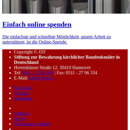
Einfach online spenden
Die einfachste und schnellste Möglichkeit, unsere Arbeit zu
unterstützen, ist die Online-Spende.
Copyright © JJJJ
Stiftung zur Bewahrung kirchlicher Baudenkmäler in
Deutschland
Herrenhäuser Straße 12, 30419 Hannover
Tel:
0511 - 27 96 333
| Fax: 0511 - 27 96 334
E-Mail:
kiba@ekd.de
Facebook
Youtube
Instagram
Sitemap
Presse
Förderantrag stellen