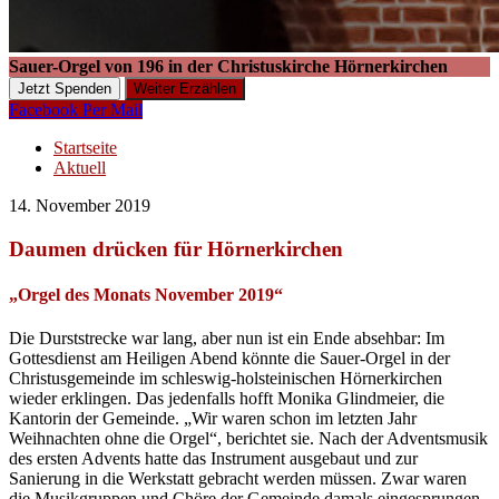
Sauer-Orgel von 196 in der Christuskirche Hörnerkirchen
Jetzt Spenden
Weiter Erzählen
Facebook
Per Mail
Startseite
Aktuell
14. November 2019
Daumen drücken für Hörnerkirchen
„Orgel des Monats November 2019“
Die Durststrecke war lang, aber nun ist ein Ende absehbar: Im
Gottesdienst am Heiligen Abend könnte die Sauer-Orgel in der
Christusgemeinde im schleswig-holsteinischen Hörnerkirchen
wieder erklingen. Das jedenfalls hofft Monika Glindmeier, die
Kantorin der Gemeinde. „Wir waren schon im letzten Jahr
Weihnachten ohne die Orgel“, berichtet sie. Nach der Adventsmusik
des ersten Advents hatte das Instrument ausgebaut und zur
Sanierung in die Werkstatt gebracht werden müssen. Zwar waren
die Musikgruppen und Chöre der Gemeinde damals eingesprungen