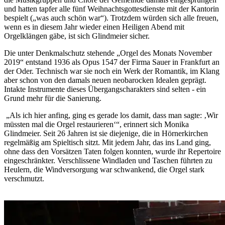
und hatten tapfer alle fünf Weihnachtsgottesdienste mit der Kantorin
bespielt („was auch schön war“). Trotzdem würden sich alle freuen,
wenn es in diesem Jahr wieder einen Heiligen Abend mit
Orgelklängen gäbe, ist sich Glindmeier sicher.
Die unter Denkmalschutz stehende „Orgel des Monats November
2019“ entstand 1936 als Opus 1547 der Firma Sauer in Frankfurt an
der Oder. Technisch war sie noch ein Werk der Romantik, im Klang
aber schon von den damals neuen neobarocken Idealen geprägt.
Intakte Instrumente dieses Übergangscharakters sind selten - ein
Grund mehr für die Sanierung.
„Als ich hier anfing, ging es gerade los damit, dass man sagte: ‚Wir
müssten mal die Orgel restaurieren‘“, erinnert sich Monika
Glindmeier. Seit 26 Jahren ist sie diejenige, die in Hörnerkirchen
regelmäßig am Spieltisch sitzt. Mit jedem Jahr, das ins Land ging,
ohne dass den Vorsätzen Taten folgen konnten, wurde ihr Repertoire
eingeschränkter. Verschlissene Windladen und Taschen führten zu
Heulern, die Windversorgung war schwankend, die Orgel stark
verschmutzt.