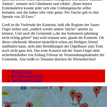
Aktion“, erinnert sich Glindmeier und erklärt: „Beim letzten
Erntedankfest konnte jeder sich eine Umhängetasche selbst
bemalen, und das haben sehr viele getan. Pro Tasche gab es eine
Spende von 20 Euro.“
Groß ist die Vorfreude der Kantorin, bald alle Register der Sauer-
Orgel ziehen und „endlich wieder andere Stücke“ spielen zu
können. Und auch die Gemeinde („die das Instrument jahrelang
nicht richtig gehört“ hat) wird erstaunt sein, glaubt die Kantorin. Ob
dieser erhebende Moment tatsächlich schon am Heiligen Abend
stattfinden kann, steht aller Bemühungen der Orgelbauer zum Trotz
noch nicht ganz fest. Das erste Konzert mit der Sauer-Orgel steht
sicherheitshalber erst Anfang Februar im Veranstaltungskalender der
Gemeinde. Also heißt es: Daumen drücken für Hörnerkirchen!
Druckversion
per Mail verschicken
Auf Facebook teilen