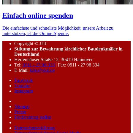
Einfach online spenden
Die einfachste und schnellste Möglichkeit, unsere Arbeit zu
unterstützen, ist die Online-Spende.
Copyright © JJJJ
Stiftung zur Bewahrung kirchlicher Baudenkmäler in
Deutschland
Herrenhäuser Straße 12, 30419 Hannover
Tel:
0511 - 27 96 333
| Fax: 0511 - 27 96 334
E-Mail:
kiba@ekd.de
Facebook
Youtube
Instagram
Sitemap
Presse
Förderantrag stellen
Datenschutzerklärung