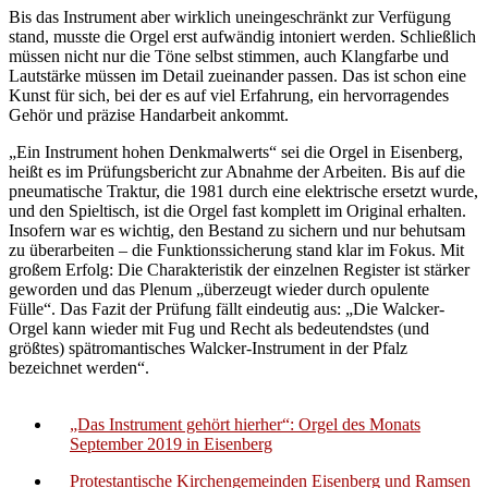
Bis das Instrument aber wirklich uneingeschränkt zur Verfügung
stand, musste die Orgel erst aufwändig intoniert werden. Schließlich
müssen nicht nur die Töne selbst stimmen, auch Klangfarbe und
Lautstärke müssen im Detail zueinander passen. Das ist schon eine
Kunst für sich, bei der es auf viel Erfahrung, ein hervorragendes
Gehör und präzise Handarbeit ankommt.
„Ein Instrument hohen Denkmalwerts“ sei die Orgel in Eisenberg,
heißt es im Prüfungsbericht zur Abnahme der Arbeiten. Bis auf die
pneumatische Traktur, die 1981 durch eine elektrische ersetzt wurde,
und den Spieltisch, ist die Orgel fast komplett im Original erhalten.
Insofern war es wichtig, den Bestand zu sichern und nur behutsam
zu überarbeiten – die Funktionssicherung stand klar im Fokus. Mit
großem Erfolg: Die Charakteristik der einzelnen Register ist stärker
geworden und das Plenum „überzeugt wieder durch opulente
Fülle“. Das Fazit der Prüfung fällt eindeutig aus: „Die Walcker-
Orgel kann wieder mit Fug und Recht als bedeutendstes (und
größtes) spätromantisches Walcker-Instrument in der Pfalz
bezeichnet werden“.
„Das Instrument gehört hierher“: Orgel des Monats
September 2019 in Eisenberg
Protestantische Kirchengemeinden Eisenberg und Ramsen