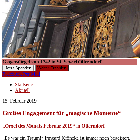
Gloger-Orgel von 1742 in St. Severi Otterndorf
Jetzt Spenden
Weiter Erzählen
Facebook
Per Mail
Startseite
Aktuell
15. Februar 2019
Großes Engagement für „magische Momente“
„Orgel des Monats Februar 2019“ in Otterndorf
„Es war ein Traum!“ Irmgard Kröncke ist immer noch begeistert.