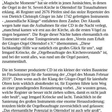
„Magische Momente“ hat sie erlebt in jenen Juninächten, in denen
die Orgel in der St. Severi-Kirche in Otterndorf für Tonaufnahmen
erklang. 46 Register und 2676 Pfeifen sind das stolze Repertoire des
von Dietrich Christoph Gloger im Jahr 1742 gefertigten Instruments
- „tausendfache Klänge“ entfalteten ihren Zauber. Der Akustik
wegen hatte man die Aufnahmen für eine CD in die Nacht verlegt,
„manchmal kamen wir erst aus der Kirche, als die ersten Vögel zu
singen begannen“. Die Regie dieser Nächte hatten ehrenamtlich ein
Tonmeister und eine Toningenieurin aus dem „Verein zum Erhalt
der Gloger-Orgel Otterndorf e.V.“ übernommen. „Diese
fachkundige Hilfe war natürlich ein großes Glück für uns“, sagt
Irmgard Kröncke, die „Orgelbeauftragte des Kirchenvorstands“ ist,
und bei der somit alles, was rund um die Orgel passiert,
zusammenläuft.
Die im Sommer produzierte CD ist ein kleiner der vielen Bausteine
im Finanzkonzept für die Sanierung der „Orgel des Monats Februar
2019“. Denn wenn auch der Klang der Gloger-Orgel für laienhafte
Ohren kein wirklich abstoßender ist, für Experten führte kein Weg
an einer grundlegenden Restaurierung vorbei. „Sie wussten genau,
welche Register sie besser nicht ziehen sollten, damit es nicht jault
oder heult“, sagt Irmgard Kröncke und lacht. Tatsächlich ist die
Sanierung des großen Instruments eine enorme Herausforderung;
trotzdem bleibt die Orgelbeauftragte zuversichtlich und gelassen:
„Das ehrenamtliche Potenzial in Otterndorf ist auch sehr groß“,