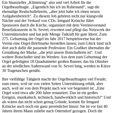
Ein finanzieller „Klimmzug“ also und viel Arbeit für die
Orgelbeauftragte. „Eigentlich bin ich im Ruhestand“, sagt die
ehemalige Realschullehrerin, „aber jetzt habe ich einen neuen
Aufgabenbereich“. Zu diesem Job gehören nicht nur klangvolle
Nächte und der Verkauf von CDs. Irmgard Kröncke führt
Sponsoren durch die Kirche, organisiert mit dem Vereinsvorstand
Benefizkonzerte in St. Severi, erweitert und pflegt das Netzwerk der
Unterstützenden und hat jede Menge Tatkraft für gute Ideen: Zum
275. Geburtstag der Orgel im Jahr 2017 beispielsweise hat der
Verein eine Orgel-Briefmarke herstellen lassen; zum Glück fand sich
dort auch dafür die passende Profession: Ein Grafiker übernahm die
Gestaltung der Marke, „die jetzt unsere Botschafterin ist“. Und
weitere Botschafter sind im Werden: Aus dem zum Geburtstag der
Orgel gefertigten 18 Quadratmeter großen Banner, das bis Oktober
an der nördlichen Außenwand von St. Severi hing, werden in Kürze
30 Tragetaschen genäht.
Ihre vielfältige Tätigkeit macht der Orgelbeauftragten viel Freude;
zum einen, weil sie von vielen Seiten Unterstützung erhält, aber
auch, weil sie von dem Projekt nach wie vor begeistert ist: „Eine
Orgel wird etwa alle 200 Jahre restauriert. Das ist ein großes
Ereignis, musikalisch, technisch, handwerklich und historisch!“ Und
als wären das nicht schon genug Gründe, kommt für Irmgard
Kröncke auch noch ein ganz persönlicher hinzu: Sie ist vor fast 40
Jahren ihrem Mann zuliebe nach Otterndorf gezogen. Doch die