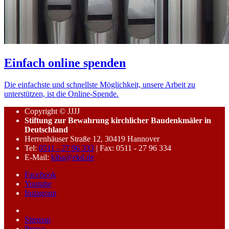
Einfach online spenden
Die einfachste und schnellste Möglichkeit, unsere Arbeit zu
unterstützen, ist die Online-Spende.
Copyright © JJJJ
Stiftung zur Bewahrung kirchlicher Baudenkmäler in
Deutschland
Herrenhäuser Straße 12, 30419 Hannover
Tel:
0511 - 27 96 333
| Fax: 0511 - 27 96 334
E-Mail:
kiba@ekd.de
Facebook
Youtube
Instagram
Sitemap
Presse