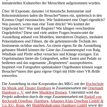
immateriellen Kulturerbes der Menschheit aufgenommen wurden.
Über 30 Exponate, darunter 14 historische Instrumente und
Rekonstruktionen laden die Besucher*innen ein, spielerisch in den
Kosmos Orgel einzutauchen. Wie funktioniert eine Orgel eigentlich?
Was passiert, wenn man eine Taste drückt? Wo kommt der
Orgelwind her? Was sind Register? Wie klingen verschiedene
Orgelpfeifen? Diese und viele andere Fragen beantwortet die
Ausstellung anhand von Modellen, interaktiven Displays, medialen
Präsentationen und Filmen, die die geheimnisvolle Technik des
Instruments sichtbar machen. An einem eigens für die Ausstellung
gebauten Modell können die Gäste das Zusammenspiel von Balg,
Windlade und Pfeife selbst versuchen und Klänge erzeugen. Ein
Orgelsimulator bietet die Gelegenheit, selbst Tasten und Pedale zu
bedienen und das sogenannte „Registrieren“ auszuprobieren.
Inspiriert von Fotografien spektakulärer Orgelbauten können sogar
Besucher*innen ihre ganz eigene Orgel mit Hilfe einer VR-Brille
entwerfen.
Die Ausstellung ist eine Kooperation des MKG mit der
Hochschule
für Musik und Theater Hamburg
in Zusammenarbeit mit
Orgelstadt
Hamburg e. V.
und dem
Musikfest Bremen
. Unterstützt wird das
Projekt außerdem durch die enge Zusammenarbeit mit
Rudolf von
Beckerath Orgelbau, Hamburg,
Johannes Klais Orgelbau GmbH &
Co. KG, Bonn
, der
MultiMediaKontor Hamburg GmbH
sowie der