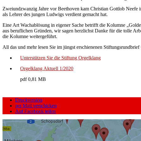
Zweiundzwanzig Jahre vor Beethoven kam Christian Gottlob Neefe in C
als Lehrer des jungen Ludwigs verdient gemacht hat.
Eine Art Wachablösung in eigener Sache betrifft die Kolumne „Goldens
aus beruflichen Gründen, wir sagen herzlichst Danke für die tolle Ar
die Kolumne weitergeführt.
All das und mehr lesen Sie im jüngst erschienenen Stiftungsrundbrief O
Unterstützen Sie die Stiftung Orgelklang
Orgelklang Aktuell 1/2020
pdf 0,81 MB
Druckversion
per Mail verschicken
Auf Facebook teilen