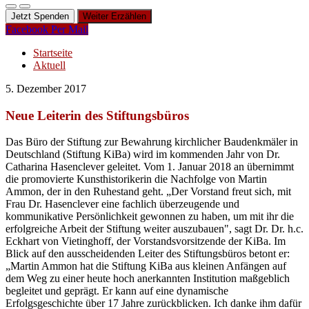
Jetzt Spenden
Weiter Erzählen
Facebook
Per Mail
Startseite
Aktuell
5. Dezember 2017
Neue Leiterin des Stiftungsbüros
Das Büro der Stiftung zur Bewahrung kirchlicher Baudenkmäler in
Deutschland (Stiftung KiBa) wird im kommenden Jahr von Dr.
Catharina Hasenclever geleitet. Vom 1. Januar 2018 an übernimmt
die promovierte Kunsthistorikerin die Nachfolge von Martin
Ammon, der in den Ruhestand geht. „Der Vorstand freut sich, mit
Frau Dr. Hasenclever eine fachlich überzeugende und
kommunikative Persönlichkeit gewonnen zu haben, um mit ihr die
erfolgreiche Arbeit der Stiftung weiter auszubauen", sagt Dr. Dr. h.c.
Eckhart von Vietinghoff, der Vorstandsvorsitzende der KiBa. Im
Blick auf den ausscheidenden Leiter des Stiftungsbüros betont er:
„Martin Ammon hat die Stiftung KiBa aus kleinen Anfängen auf
dem Weg zu einer heute hoch anerkannten Institution maßgeblich
begleitet und geprägt. Er kann auf eine dynamische
Erfolgsgeschichte über 17 Jahre zurückblicken. Ich danke ihm dafür