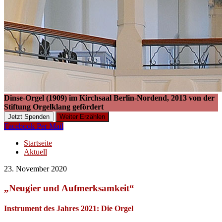
Dinse-Orgel (1909) im Kirchsaal Berlin-Nordend, 2013 von der
Stiftung Orgelklang gefördert
Jetzt Spenden
Weiter Erzählen
Facebook
Per Mail
Startseite
Aktuell
23. November 2020
„Neugier und Aufmerksamkeit“
Instrument des Jahres 2021: Die Orgel