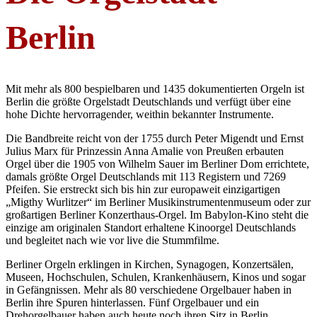
Berlin
Mit mehr als 800 bespielbaren und 1435 dokumentierten Orgeln ist
Berlin die größte Orgelstadt Deutschlands und verfügt über eine
hohe Dichte hervorragender, weithin bekannter Instrumente.
Die Bandbreite reicht von der 1755 durch Peter Migendt und Ernst
Julius Marx für Prinzessin Anna Amalie von Preußen erbauten
Orgel über die 1905 von Wilhelm Sauer im Berliner Dom errichtete,
damals größte Orgel Deutschlands mit 113 Registern und 7269
Pfeifen. Sie erstreckt sich bis hin zur europaweit einzigartigen
„Migthy Wurlitzer“ im Berliner Musikinstrumentenmuseum oder zur
großartigen Berliner Konzerthaus-Orgel. Im Babylon-Kino steht die
einzige am originalen Standort erhaltene Kinoorgel Deutschlands
und begleitet nach wie vor live die Stummfilme.
Berliner Orgeln erklingen in Kirchen, Synagogen, Konzertsälen,
Museen, Hochschulen, Schulen, Krankenhäusern, Kinos und sogar
in Gefängnissen. Mehr als 80 verschiedene Orgelbauer haben in
Berlin ihre Spuren hinterlassen. Fünf Orgelbauer und ein
Drehorgelbauer haben auch heute noch ihren Sitz in Berlin