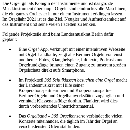
Die Orgel gilt als Königin der Instrumente und ist das größte
Musikinstrument überhaupt. Orgeln sind eindrucksvolle Maschinen,
die ein ganzes Orchester in nur einem Instrument erklingen lassen.
Im Orgeljahr 2021 ist es das Ziel, Neugier und Aufmerksamkeit auf
das Instrument und seine vielen Facetten zu lenken.
Folgende Projektteile sind beim Landesmusikrat Berlin dafür
geplant:
Eine
Orgel-App
, verknüpft mit einer interaktiven Webseite
mit Orgel-Landkarte, zeigt alle Berliner Orgeln von einst
und heute. Fotos, Klangbeispiele, Infotexte, Podcasts und
Orgelrundgänge bringen einen Zugang zu unserem großen
Orgelschatz direkt aufs Smartphone.
Im Projektteil
365 Schulklassen besuchen eine Orgel
macht
der Landesmusikrat mit Hilfe seiner
Kooperationspartnerinnen und Kooperationspartner
Berliner Orgeln und Orgelbauwerkstätten zugänglich und
vermittelt Klassenausflüge dorthin. Flankiert wird dies
durch vorbereitendes Unterrichtsmaterial.
Das
Orgelband – 365 Orgelkonzerte
verbindet die vielen
Konzerte miteinander, die täglich im Jahr der Orgel an
verschiedensten Orten stattfinden.