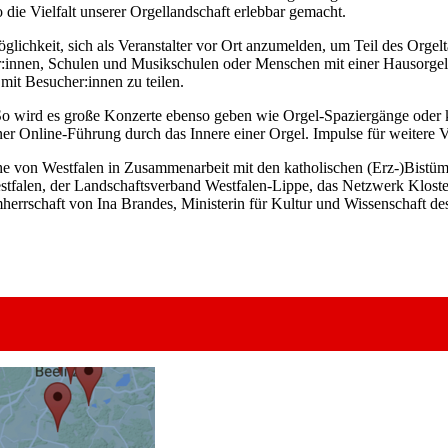
 die Vielfalt unserer Orgellandschaft erlebbar gemacht.
öglichkeit, sich als Veranstalter vor Ort anzumelden, um Teil des Orge
r:innen, Schulen und Musikschulen oder Menschen mit einer Hausorgel.
mit Besucher:innen zu teilen.
 So wird es große Konzerte ebenso geben wie Orgel-Spaziergänge oder k
ner Online-Führung durch das Innere einer Orgel. Impulse für weitere
he von Westfalen in Zusammenarbeit mit den katholischen (Erz-)Bistüm
falen, der Landschaftsverband Westfalen-Lippe, das Netzwerk Klosterl
herrschaft von Ina Brandes, Ministerin für Kultur und Wissenschaft d