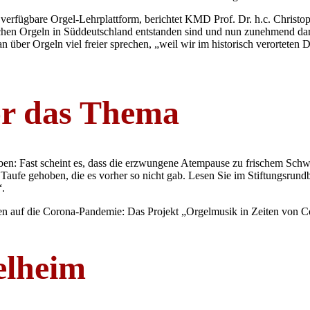
verfügbare Orgel-Lehrplattform, berichtet KMD Prof. Dr. h.c. Christoph
schen Orgeln in Süddeutschland entstanden sind und nun zunehmend dar
n über Orgeln viel freier sprechen, „weil wir im historisch verorte
or das Thema
ben: Fast scheint es, dass die erzwungene Atempause zu frischem Schwu
ufe gehoben, die es vorher so nicht gab. Lesen Sie im Stiftungsrundb
“.
n auf die Corona-Pandemie: Das Projekt „Orgelmusik in Zeiten von Coro
elheim