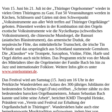
Vom 15. Juni bis 21. Juli ist der „Thüringer Orgelsommer“ wieder in
vielen Orten Thüringens zu Gast. Fast 50 Veranstaltungen werden in
Kirchen, Schlössern und Gärten mit dem Schwerpunkt
„Volksinstrumente aus aller Welt treffen auf Thüringer Orgelklänge“
geboten. Präsentiert werden in der Kombination mit den Orgeln
exotische Volksinstrumente wie die Nyckelharpa (schwedisches
Volksinstrument), die chinesische Mundorgel, die Bansuri
(asiatisches Blasinstrument), das armenische Duduk, die
nepalesische Flöte, das mittelalterliche Trumscheit, die irische Tin
Whistle und das ursprünglich aus Schottland stammende Gemshorn.
Die „Klassiker“ wie Trompete, Saxophon, Violine, Flöte, Harfe und
Orgel dürfen auch nicht fehlen. Das Programm reicht von der Musik
des Mittelalters über die Orgelmeister der Familie Bach bis hin zu
Jazz und internationaler Folklore. Weitere Infos gibt es unter
www.orgelsommer.de
.
Das Festival wird am Samstag (15. Juni) um 16 Uhr in der
Petrikirche Wandersleben aus Anlass des 300-jähriges Jubiläums der
bedeutenden Schröter-Orgel (Foto) eröffnet. „Schröter zählte zu den
bedeutenden barocken Orgelbaumeistern, Johann Sebastian Bach
kannte und lobte seine Arbeit“, berichtet KMD Theophil Heinke,
Präsident von „Verein und Festival zur Erhaltung der
Orgellandschaft in Thüringen“. Wandersleben habe auch eine
bemerkenswerte Musiktradition aufzuweisen, indem hier von