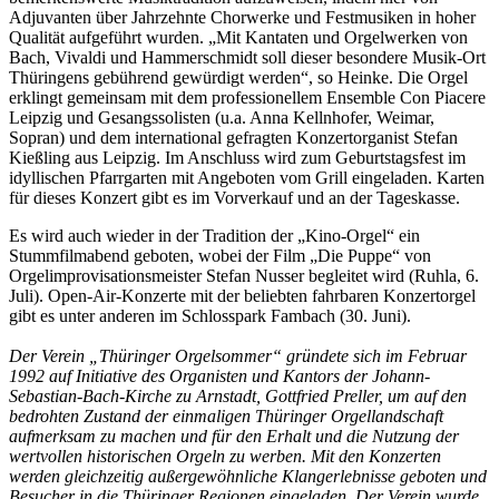
Adjuvanten über Jahrzehnte Chorwerke und Festmusiken in hoher
Qualität aufgeführt wurden. „Mit Kantaten und Orgelwerken von
Bach, Vivaldi und Hammerschmidt soll dieser besondere Musik-Ort
Thüringens gebührend gewürdigt werden“, so Heinke. Die Orgel
erklingt gemeinsam mit dem professionellem Ensemble Con Piacere
Leipzig und Gesangssolisten (u.a. Anna Kellnhofer, Weimar,
Sopran) und dem international gefragten Konzertorganist Stefan
Kießling aus Leipzig. Im Anschluss wird zum Geburtstagsfest im
idyllischen Pfarrgarten mit Angeboten vom Grill eingeladen. Karten
für dieses Konzert gibt es im Vorverkauf und an der Tageskasse.
Es wird auch wieder in der Tradition der „Kino-Orgel“ ein
Stummfilmabend geboten, wobei der Film „Die Puppe“ von
Orgelimprovisationsmeister Stefan Nusser begleitet wird (Ruhla, 6.
Juli). Open-Air-Konzerte mit der beliebten fahrbaren Konzertorgel
gibt es unter anderen im Schlosspark Fambach (30. Juni).
Der Verein „Thüringer Orgelsommer“ gründete sich im Februar
1992 auf Initiative des Organisten und Kantors der Johann-
Sebastian-Bach-Kirche zu Arnstadt, Gottfried Preller, um auf den
bedrohten Zustand der einmaligen Thüringer Orgellandschaft
aufmerksam zu machen und für den Erhalt und die Nutzung der
wertvollen historischen Orgeln zu werben. Mit den Konzerten
werden gleichzeitig außergewöhnliche Klangerlebnisse geboten und
Besucher in die Thüringer Regionen eingeladen. Der Verein wurde