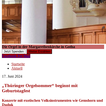
Die Orgel in der Margarethenkirche in Gotha
Jetzt Spenden
Weiter Erzählen
Facebook
Per Mail
Startseite
Aktuell
17. Juni 2024
„Thüringer Orgelsommer“ beginnt mit
Geburtstagfest
Konzerte mit exotischen Volksinstrumenten wie Gemshorn und
Duduk