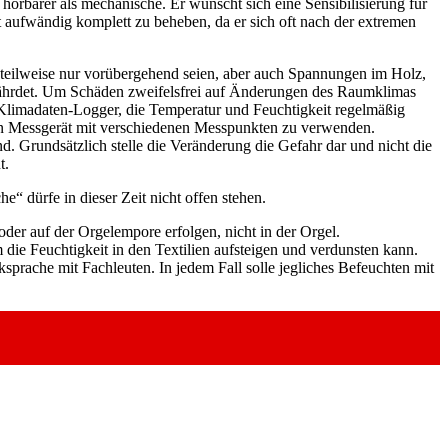
örbarer als mechanische. Er wünscht sich eine Sensibilisierung für
rt aufwändig komplett zu beheben, da er sich oft nach der extremen
 teilweise nur vorübergehend seien, aber auch Spannungen im Holz,
fährdet. Um Schäden zweifelsfrei auf Änderungen des Raumklimas
Klimadaten-Logger, die Temperatur und Feuchtigkeit regelmäßig
ein Messgerät mit verschiedenen Messpunkten zu verwenden.
end. Grundsätzlich stelle die Veränderung die Gefahr dar und nicht die
t.
 dürfe in dieser Zeit nicht offen stehen.
der auf der Orgelempore erfolgen, nicht in der Orgel.
ie Feuchtigkeit in den Textilien aufsteigen und verdunsten kann.
rache mit Fachleuten. In jedem Fall solle jegliches Befeuchten mit