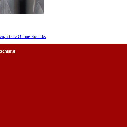
en, ist die Online-Spende.
tschland