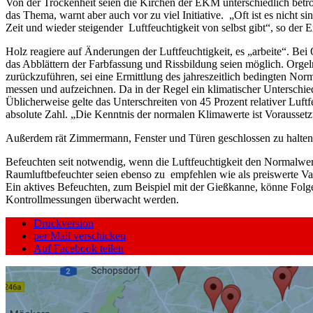
Von der Trockenheit seien die Kirchen der EKM unterschiedlich betro
das Thema, warnt aber auch vor zu viel Initiative. „Oft ist es nicht 
Zeit und wieder steigender Luftfeuchtigkeit von selbst gibt“, so der E
Holz reagiere auf Änderungen der Luftfeuchtigkeit, es „arbeite“. B
das Abblättern der Farbfassung und Rissbildung seien möglich. Org
zurückzuführen, sei eine Ermittlung des jahreszeitlich bedingten N
messen und aufzeichnen. Da in der Regel ein klimatischer Unterschi
Üblicherweise gelte das Unterschreiten von 45 Prozent relativer Luftfe
absolute Zahl. „Die Kenntnis der normalen Klimawerte ist Voraussetzu
Außerdem rät Zimmermann, Fenster und Türen geschlossen zu halten un
Befeuchten seit notwendig, wenn die Luftfeuchtigkeit den Normalwert 
Raumluftbefeuchter seien ebenso zu empfehlen wie als preiswerte Var
Ein aktives Befeuchten, zum Beispiel mit der Gießkanne, könne Folg
Kontrollmessungen überwacht werden.
Druckversion
per Mail verschicken
Auf Facebook teilen