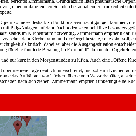
ffen, berichtet Zimmermann. Grundsätzlich litten pneumatische Orgeln h
sinnvoll, einen umfangreichen Schaden bei anhaltender Trockenheit sofo
xperte.
ei Orgeln könne es deshalb zu Funktionsbeeinträchtigungen kommen, die
eln mit Balg-Anlagen auf dem Dachboden seien bei Hitze besonders ge
ormalzustands im Kirchenraum notwendig. Zimmermann empfiehlt dafür 
ed zwischen dem Kirchenraum und der Orgel bestehe, sei es sinnvoll, 
uchtigkeit als kritisch, dabei sei aber die Ausgangssituation entscheid
ng für eine fundierte Beratung im Extremfall“, betont der Orgelreferen
d nur kurz in den Morgenstunden zu lüften. Auch eine „Offene Kirche“
über mehrere Tage deutlich unterschreitet, und solle im Kirchenraum o
iante das Aufhängen von Tüchern über einem Wasserbehälter, aus dem d
eschäden nach sich ziehen. Zimmermann empfiehlt unbedingt eine Rücksp