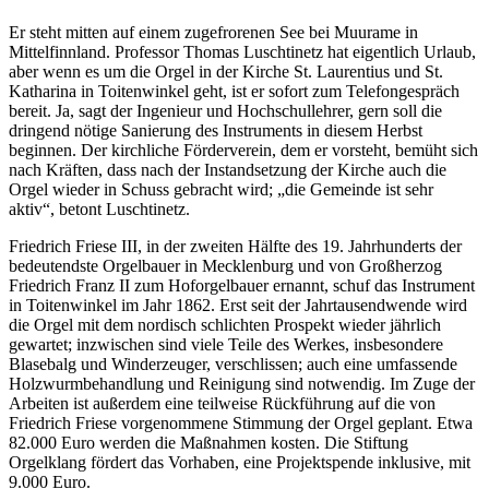
Er steht mitten auf einem zugefrorenen See bei Muurame in
Mittelfinnland. Professor Thomas Luschtinetz hat eigentlich Urlaub,
aber wenn es um die Orgel in der Kirche St. Laurentius und St.
Katharina in Toitenwinkel geht, ist er sofort zum Telefongespräch
bereit. Ja, sagt der Ingenieur und Hochschullehrer, gern soll die
dringend nötige Sanierung des Instruments in diesem Herbst
beginnen. Der kirchliche Förderverein, dem er vorsteht, bemüht sich
nach Kräften, dass nach der Instandsetzung der Kirche auch die
Orgel wieder in Schuss gebracht wird; „die Gemeinde ist sehr
aktiv“, betont Luschtinetz.
Friedrich Friese III, in der zweiten Hälfte des 19. Jahrhunderts der
bedeutendste Orgelbauer in Mecklenburg und von Großherzog
Friedrich Franz II zum Hoforgelbauer ernannt, schuf das Instrument
in Toitenwinkel im Jahr 1862. Erst seit der Jahrtausendwende wird
die Orgel mit dem nordisch schlichten Prospekt wieder jährlich
gewartet; inzwischen sind viele Teile des Werkes, insbesondere
Blasebalg und Winderzeuger, verschlissen; auch eine umfassende
Holzwurmbehandlung und Reinigung sind notwendig. Im Zuge der
Arbeiten ist außerdem eine teilweise Rückführung auf die von
Friedrich Friese vorgenommene Stimmung der Orgel geplant. Etwa
82.000 Euro werden die Maßnahmen kosten. Die Stiftung
Orgelklang fördert das Vorhaben, eine Projektspende inklusive, mit
9.000 Euro.