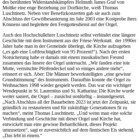
des berühmten Widerstandskämpfers Helmuth James Graf von
Moltke eine enge Beziehung zur Dorfkirche, weiß Thomas
Luschtinetz. Neben vier Benefizkonzerten gab sie auch zum
Abschluss der Gewölbesanierung im Jahr 2003 eine Kostprobe ihres
Könnens und begleitete den Festgottesdienst auf der Orgel.
Auch den Hochschullehrer Luschtinetz selbst verbindet eine längere
Geschichte mit dem Instrument aus der Friese-Werkstatt. der 1990er
Jahre habe man in der Gemeinde überlegt, die Kirche aufzugeben
(„es gab eine Luftfeuchtigkeit von 95 Prozent!“). Nach der ersten
Notsicherung habe er damals mit einem musikalischen Freund
zusammen das Innere der Orgel untersucht. „Wir fanden eine tote
Motte, verrutschte Pfeifendeckel und so einiges andere mehr“,
erinnert er sich. Aber: Die Männer bewerkstelligten „eine gewisse
Grundstimmung“ des Instruments. Daraufhin konnte die Orgel zu
Weihnachten 1998 wieder gespielt werden. Das war ein wichtiger
Wendepunkt in St. Laurentius und St. Katharina: Die Kirche wurde
weiter saniert, die Orgel – zunächst notdürftig – instandgesetzt.
„Nach Abschluss all der Bauarbeiten 2023 ist jetzt der Zeitpunkt, sie
gründlich zu restaurieren und für zukünftige Generationen fit zu
machen“, meint Thomas Luschtinetz. „Und wenn man eine solche
Verbindung und Geschichte mit dieser Orgel und Kirche hat,
entwickelt man eine gewisse Beharrlichkeit, dieses Projekt
umzusetzen“, sagt er zuversichtlich auf dem finnischen Eis stehend.
„Das lebt in einem.“