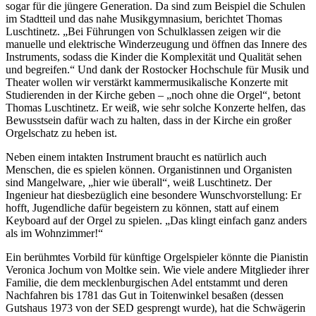
sogar für die jüngere Generation. Da sind zum Beispiel die Schulen
im Stadtteil und das nahe Musikgymnasium, berichtet Thomas
Luschtinetz. „Bei Führungen von Schulklassen zeigen wir die
manuelle und elektrische Winderzeugung und öffnen das Innere des
Instruments, sodass die Kinder die Komplexität und Qualität sehen
und begreifen.“ Und dank der Rostocker Hochschule für Musik und
Theater wollen wir verstärkt kammermusikalische Konzerte mit
Studierenden in der Kirche geben – „noch ohne die Orgel“, betont
Thomas Luschtinetz. Er weiß, wie sehr solche Konzerte helfen, das
Bewusstsein dafür wach zu halten, dass in der Kirche ein großer
Orgelschatz zu heben ist.
Neben einem intakten Instrument braucht es natürlich auch
Menschen, die es spielen können. Organistinnen und Organisten
sind Mangelware, „hier wie überall“, weiß Luschtinetz. Der
Ingenieur hat diesbezüglich eine besondere Wunschvorstellung: Er
hofft, Jugendliche dafür begeistern zu können, statt auf einem
Keyboard auf der Orgel zu spielen. „Das klingt einfach ganz anders
als im Wohnzimmer!“
Ein berühmtes Vorbild für künftige Orgelspieler könnte die Pianistin
Veronica Jochum von Moltke sein. Wie viele andere Mitglieder ihrer
Familie, die dem mecklenburgischen Adel entstammt und deren
Nachfahren bis 1781 das Gut in Toitenwinkel besaßen (dessen
Gutshaus 1973 von der SED gesprengt wurde), hat die Schwägerin