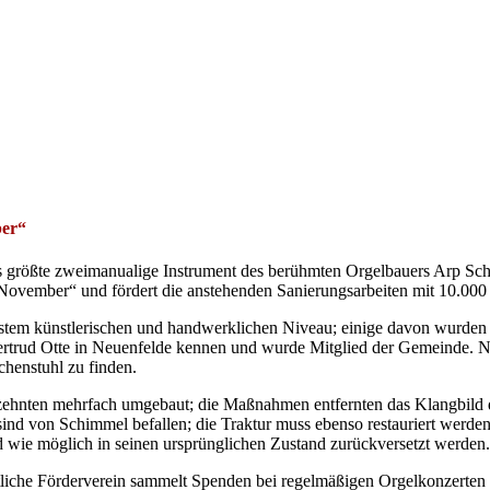
ber“
as größte zweimanualige Instrument des berühmten Orgelbauers Arp Schn
 November“ und fördert die anstehenden Sanierungsarbeiten mit 10.000
stem künstlerischen und handwerklichen Niveau; einige davon wurden 
 Gertrud Otte in Neuenfelde kennen und wurde Mitglied der Gemeinde. 
rchenstuhl zu finden.
ehnten mehrfach umgebaut; die Maßnahmen entfernten das Klangbild der
sind von Schimmel befallen; die Traktur muss ebenso restauriert werden
nd wie möglich in seinen ursprünglichen Zustand zurückversetzt werden.
iche Förderverein sammelt Spenden bei regelmäßigen Orgelkonzerten 