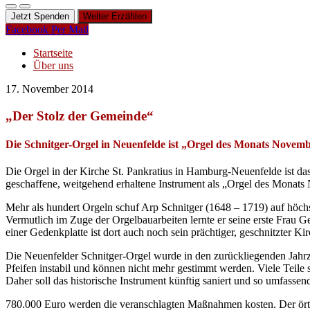
Jetzt Spenden
Weiter Erzählen
Facebook
Per Mail
Startseite
Über uns
17. November 2014
„Der Stolz der Gemeinde“
Die Schnitger-Orgel in Neuenfelde ist „Orgel des Monats Novem
Die Orgel in der Kirche St. Pankratius in Hamburg-Neuenfelde ist d
geschaffene, weitgehend erhaltene Instrument als „Orgel des Monats
Mehr als hundert Orgeln schuf Arp Schnitger (1648 – 1719) auf höch
Vermutlich im Zuge der Orgelbauarbeiten lernte er seine erste Frau
einer Gedenkplatte ist dort auch noch sein prächtiger, geschnitzter Ki
Die Neuenfelder Schnitger-Orgel wurde in den zurückliegenden Jahrz
Pfeifen instabil und können nicht mehr gestimmt werden. Viele Teile 
Daher soll das historische Instrument künftig saniert und so umfasse
780.000 Euro werden die veranschlagten Maßnahmen kosten. Der örtl