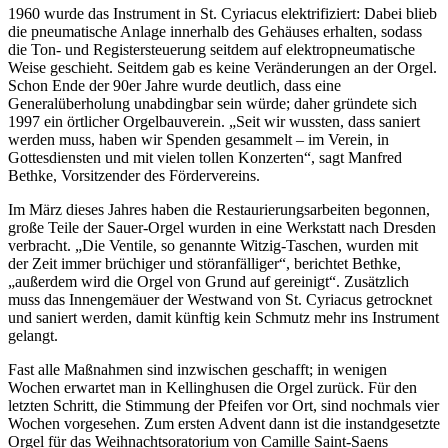
1960 wurde das Instrument in St. Cyriacus elektrifiziert: Dabei blieb
die pneumatische Anlage innerhalb des Gehäuses erhalten, sodass
die Ton- und Registersteuerung seitdem auf elektropneumatische
Weise geschieht. Seitdem gab es keine Veränderungen an der Orgel.
Schon Ende der 90er Jahre wurde deutlich, dass eine
Generalüberholung unabdingbar sein würde; daher gründete sich
1997 ein örtlicher Orgelbauverein. „Seit wir wussten, dass saniert
werden muss, haben wir Spenden gesammelt – im Verein, in
Gottesdiensten und mit vielen tollen Konzerten“, sagt Manfred
Bethke, Vorsitzender des Fördervereins.
Im März dieses Jahres haben die Restaurierungsarbeiten begonnen,
große Teile der Sauer-Orgel wurden in eine Werkstatt nach Dresden
verbracht. „Die Ventile, so genannte Witzig-Taschen, wurden mit
der Zeit immer brüchiger und störanfälliger“, berichtet Bethke,
„außerdem wird die Orgel von Grund auf gereinigt“. Zusätzlich
muss das Innengemäuer der Westwand von St. Cyriacus getrocknet
und saniert werden, damit künftig kein Schmutz mehr ins Instrument
gelangt.
Fast alle Maßnahmen sind inzwischen geschafft; in wenigen
Wochen erwartet man in Kellinghusen die Orgel zurück. Für den
letzten Schritt, die Stimmung der Pfeifen vor Ort, sind nochmals vier
Wochen vorgesehen. Zum ersten Advent dann ist die instandgesetzte
Orgel für das Weihnachtsoratorium von Camille Saint-Saens