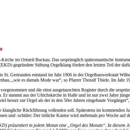
u
n-Kirche im Ortsteil Buckau. Das ursprünglich spätromantische Instrume
(EKD) gegründete Stiftung Orgelklang fördert den letzten Teil der daf
in St. Gertrauden entstand im Jahr 1906 in der Orgelbauwerkstatt Wil
bau, „wie es damals Mode war“, so Pfarrer Thoralf Thiele. Im Jahr 1958
orgenommen und die einst ausgetauschten Register durch die ursprüngl
Er stammt aus der Ulrichskirche in Halle und ist nur zwei Jahre jünger
iel besser zur Orgel als der in den 50er Jahren eingebaute Vorgänger“, 
r die klangliche Rückführung vollenden soll. Spätestens im kommenden
rinnen und -schüler: Der örtliche Kantor wird mehrmals pro Woche auf 
KD) präsentiert in jedem Monat eine „Orgel des Monats“. In diesem J