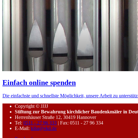
Einfach online spenden
Die einfachste und schnellste Möglichkeit, unsere Arbeit zu unterstütz
Copyright © JJJJ
Stiftung zur Bewahrung kirchlicher Baudenkmäler in Deu
Herrenhäuser Straße 12, 30419 Hannover
Tel:
0511 - 27 96 333
| Fax: 0511 - 27 96 334
E-Mail:
kiba@ekd.de