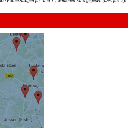
 300 Förderzusagen für rund 1,7 Millionen Euro gegeben (bzw. fast 2,6 