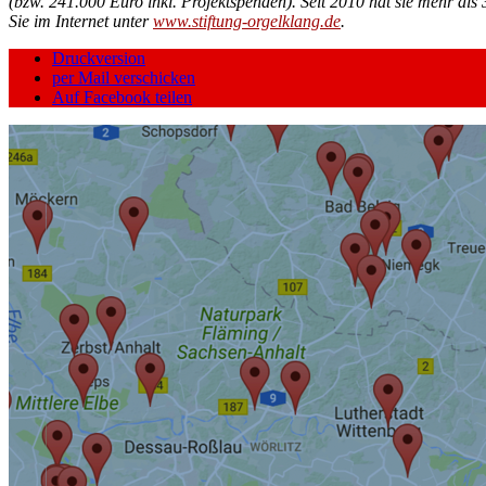
(bzw. 241.000 Euro inkl. Projektspenden). Seit 2010 hat sie mehr als
Sie im Internet unter
www.stiftung-orgelklang.de
.
Druckversion
per Mail verschicken
Auf Facebook teilen