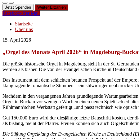
Jetzt Spenden
Weiter Erzählen
Facebook
Per Mail
Startseite
Über uns
15. April 2026
„Orgel des Monats April 2026“ in Magdeburg-Bucka
Die größte historische Orgel in Magdeburg steht in der St. Gertraude
werden als bisher. Die von der Evangelischen Kirche in Deutschland 
Das Instrument mit dem schlichten braunen Prospekt auf der Empore 
klangtragende romantische Stimmen – ein stilwidriger neobarocker Um
Nachdem in den vergangenen Jahren grundlegende Wartungsarbeiten v
Orgel in Buckau vor wenigen Wochen einen neuen Spieltisch erhalten. 
Rühlmann’schen Werkstatt gefertigt „und passt technisch wie optisch v
Gut 150.000 Euro wird der diesjährige letzte Bauschritt kosten, de
als bislang, meint der Pfarrer. Freuen können sich auch Orgelschüle
Die Stiftung Orgelklang der Evangelischen Kirche in Deutschland (E