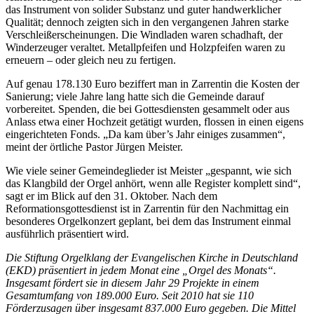
das Instrument von solider Substanz und guter handwerklicher
Qualität; dennoch zeigten sich in den vergangenen Jahren starke
Verschleißerscheinungen. Die Windladen waren schadhaft, der
Winderzeuger veraltet. Metallpfeifen und Holzpfeifen waren zu
erneuern – oder gleich neu zu fertigen.
Auf genau 178.130 Euro beziffert man in Zarrentin die Kosten der
Sanierung; viele Jahre lang hatte sich die Gemeinde darauf
vorbereitet. Spenden, die bei Gottesdiensten gesammelt oder aus
Anlass etwa einer Hochzeit getätigt wurden, flossen in einen eigens
eingerichteten Fonds. „Da kam über’s Jahr einiges zusammen“,
meint der örtliche Pastor Jürgen Meister.
Wie viele seiner Gemeindeglieder ist Meister „gespannt, wie sich
das Klangbild der Orgel anhört, wenn alle Register komplett sind“,
sagt er im Blick auf den 31. Oktober. Nach dem
Reformationsgottesdienst ist in Zarrentin für den Nachmittag ein
besonderes Orgelkonzert geplant, bei dem das Instrument einmal
ausführlich präsentiert wird.
Die Stiftung Orgelklang der Evangelischen Kirche in Deutschland
(EKD) präsentiert in jedem Monat eine „Orgel des Monats“.
Insgesamt fördert sie in diesem Jahr 29 Projekte in einem
Gesamtumfang von 189.000 Euro. Seit 2010 hat sie 110
Förderzusagen über insgesamt 837.000 Euro gegeben. Die Mittel