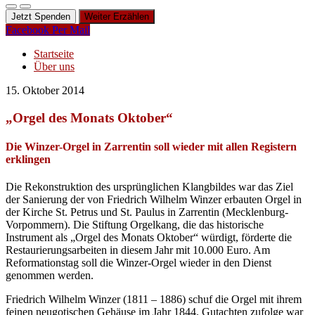
Jetzt Spenden
Weiter Erzählen
Facebook
Per Mail
Startseite
Über uns
15. Oktober 2014
„Orgel des Monats Oktober“
Die Winzer-Orgel in Zarrentin soll wieder mit allen Registern
erklingen
Die Rekonstruktion des ursprünglichen Klangbildes war das Ziel
der Sanierung der von Friedrich Wilhelm Winzer erbauten Orgel in
der Kirche St. Petrus und St. Paulus in Zarrentin (Mecklenburg-
Vorpommern). Die Stiftung Orgelkang, die das historische
Instrument als „Orgel des Monats Oktober“ würdigt, förderte die
Restaurierungsarbeiten in diesem Jahr mit 10.000 Euro. Am
Reformationstag soll die Winzer-Orgel wieder in den Dienst
genommen werden.
Friedrich Wilhelm Winzer (1811 – 1886) schuf die Orgel mit ihrem
feinen neugotischen Gehäuse im Jahr 1844. Gutachten zufolge war