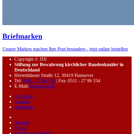
Briefmarken
Unsere Marken machen Ihre Post besonders - jetzt online bestellen
Copyright © JJJJ
Stiftung zur Bewahrung kirchlicher Baudenkmäler in
Deutschland
Herrenhäuser Straße 12, 30419 Hannover
Tel:
0511 - 27 96 333
| Fax: 0511 - 27 96 334
E-Mail:
kiba@ekd.de
Facebook
Youtube
Instagram
Sitemap
Presse
Förderantrag stellen