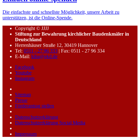
Die einfachste und schnellste Möglichkeit, unsere Arbeit zu
unterstützen, ist die Online-Spende.
Copyright © JJJJ
Stiftung zur Bewahrung kirchlicher Baudenkmäler in
Deutschland
Herrenhäuser Straße 12, 30419 Hannover
Tel:
0511 - 27 96 333
| Fax: 0511 - 27 96 334
E-Mail:
kiba@ekd.de
Facebook
Youtube
Instagram
Sitemap
Presse
Förderantrag stellen
Datenschutzerklärung
Datenschutzerklärung Social Media
Impressum