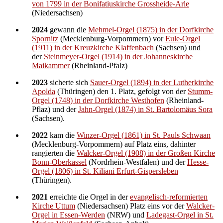
von 1799 in der Bonifatiuskirche Grossheide-Arle
(Niedersachsen)
2024
gewann die
Mehmel-Orgel (1875) in der Dorfkirche
Spornitz
(Mecklenburg-Vorpommern) vor
Eule-Orgel
(1911) in der Kreuzkirche Klaffenbach
(Sachsen) und
der
Steinmeyer-Orgel (1914) in der Johanneskirche
Maikammer
(Rheinland-Pfalz)
2023
sicherte sich
Sauer-Orgel (1894) in der Lutherkirche
Apolda
(Thüringen) den 1. Platz, gefolgt von der
Stumm-
Orgel (1748) in der Dorfkirche Westhofen
(Rheinland-
Pflaz) und der
Jahn-Orgel (1874) in St. Bartolomäus Sora
(Sachsen).
2022
kam die
Winzer-Orgel (1861) in St. Pauls Schwaan
(Mecklenburg-Vorpommern) auf Platz eins, dahinter
rangierten die
Walcker-Orgel (1908) in der Großen Kirche
Bonn-Oberkassel
(Nordrhein-Westfalen) und der
Hesse-
Orgel (1806) in St. Kiliani Erfurt-Gispersleben
(Thüringen).
2021
erreichte die Orgel in der
evangelisch-reformierten
Kirche Uttum
(Niedersachsen) Platz eins vor der
Walcker-
Orgel in Essen-Werden
(NRW) und
Ladegast-Orgel in St.