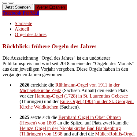
Jetzt Spenden
Weiter Erzählen
Facebook
Per Mail
Startseite
Aktuell
Orgel des Jahres
Rückblick: frühere Orgeln des Jahres
Die Auszeichnung "Orgel des Jahres" ist ein undotierter
Publikumspreis und wird seit 2018 an eine der "Orgeln des Monats"
aus dem jeweiligen Vorjahr vergeben. Diese Orgeln haben in den
vergangenen Jahren gewonnen:
2026
erreichte die
Rühlmann-Orgel von 1911 in der
Michaeliskirche Zeitz
(Sachsen-Anhalt) den ersten Platz
vor der
Hartung-Orgel (1728) in St. Laurentius Gebesee
(Thüringen) und der
Eule-Orgel (1901) in der St.-Georgen-
Kirche Waldkirchen
(Sachsen).
2025
setzte sich die
Bernhard-Orgel in Ober-Ohmen
(Hessen) von 1809
an die Spitze, auf Platz zwei kam die
Heinze-Orgel in der Nicolaikirche Bad Blankenburg
(Thüringen) von 1938
und auf drei die
Müller/Rohlfs-Orgel