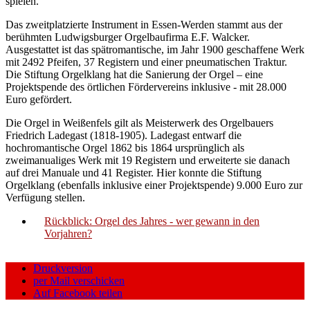
spielen.
Das zweitplatzierte Instrument in Essen-Werden stammt aus der
berühmten Ludwigsburger Orgelbaufirma E.F. Walcker.
Ausgestattet ist das spätromantische, im Jahr 1900 geschaffene Werk
mit 2492 Pfeifen, 37 Registern und einer pneumatischen Traktur.
Die Stiftung Orgelklang hat die Sanierung der Orgel – eine
Projektspende des örtlichen Fördervereins inklusive - mit 28.000
Euro gefördert.
Die Orgel in Weißenfels gilt als Meisterwerk des Orgelbauers
Friedrich Ladegast (1818-1905). Ladegast entwarf die
hochromantische Orgel 1862 bis 1864 ursprünglich als
zweimanualiges Werk mit 19 Registern und erweiterte sie danach
auf drei Manuale und 41 Register. Hier konnte die Stiftung
Orgelklang (ebenfalls inklusive einer Projektspende) 9.000 Euro zur
Verfügung stellen.
Rückblick: Orgel des Jahres - wer gewann in den
Vorjahren?
Druckversion
per Mail verschicken
Auf Facebook teilen