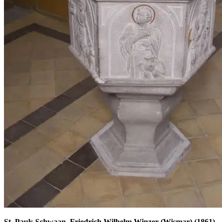
St. Pauls Schwaan, Friedrich Wilhelm Winzer (Wismar) (1861)