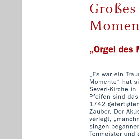
Großes
Momen
„Orgel des 
„Es war ein Tra
Momente“ hat sie
Severi-Kirche i
Pfeifen sind das
1742 gefertigten
Zauber. Der Aku
verlegt, „manchm
singen begannen
Tonmeister und 