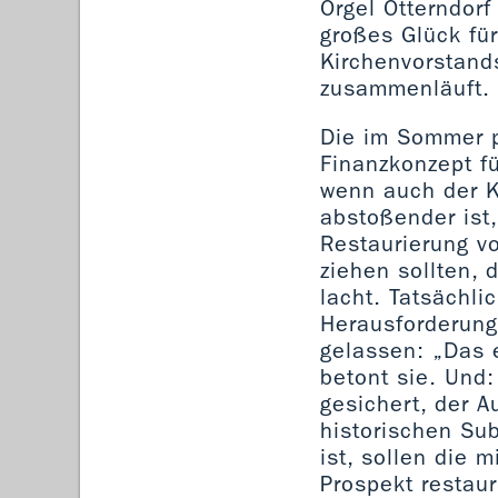
Orgel Otterndorf
großes Glück für
Kirchenvorstands
zusammenläuft.
Die im Sommer pr
Finanzkonzept f
wenn auch der Kl
abstoßender ist,
Restaurierung vo
ziehen sollten, 
lacht. Tatsächli
Herausforderung;
gelassen: „Das e
betont sie. Und:
gesichert, der A
historischen Sub
ist, sollen die 
Prospekt restaur