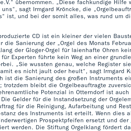
 e.V.“ übernommen. „Diese fachkundige Hilfe w
 uns“, sagt Irmgard Kröncke, die „Orgelbeauft
“ ist, und bei der somit alles, was rund um di
oduzierte CD ist ein kleiner der vielen Baust
ür die Sanierung der „Orgel des Monats Febru
ang der Gloger-Orgel für laienhafte Ohren kein
 für Experten führte kein Weg an einer grund
rbei. „Sie wussten genau, welche Register sie
damit es nicht jault oder heult“, sagt Irmgard 
ch ist die Sanierung des großen Instruments 
 trotzdem bleibt die Orgelbeauftragte zuversic
hrenamtliche Potenzial in Otterndorf ist auch
 Die Gelder für die Instandsetzung der Orgele
uftrag für die Reinigung, Aufarbeitung und Res
stanz des Instruments ist erteilt. Wenn dies a
minderwertigen Prospektpfeifen ersetzt und de
iert werden. Die Stiftung Orgelklang fördert da