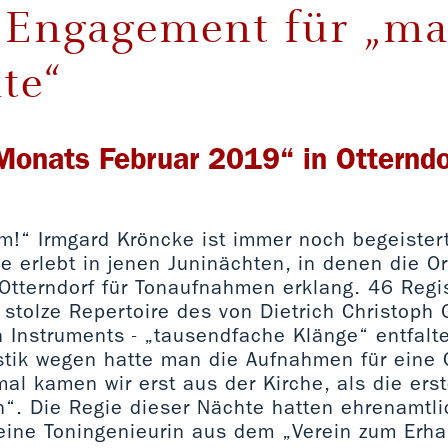
 Engagement für „ma
te“
Monats Februar 2019“ in Otterndo
um!“ Irmgard Kröncke ist immer noch begeister
 erlebt in jenen Juninächten, in denen die Org
n Otterndorf für Tonaufnahmen erklang. 46 Reg
 stolze Repertoire des von Dietrich Christoph 
 Instruments - „tausendfache Klänge“ entfalt
stik wegen hatte man die Aufnahmen für eine 
al kamen wir erst aus der Kirche, als die ers
“. Die Regie dieser Nächte hatten ehrenamtli
eine Toningenieurin aus dem „Verein zum Erhal