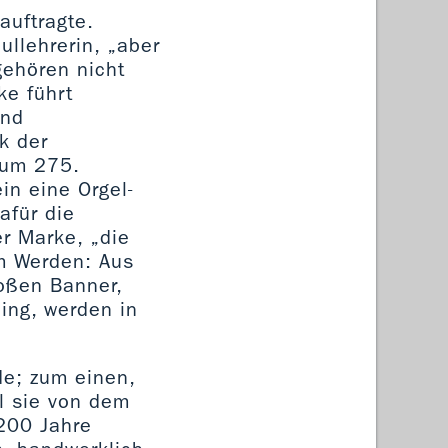
auftragte.
ullehrerin, „aber
gehören nicht
ke führt
and
k der
Zum 275.
in eine Orgel-
afür die
r Marke, „die
im Werden: Aus
oßen Banner,
ing, werden in
ude; zum einen,
il sie von dem
 200 Jahre