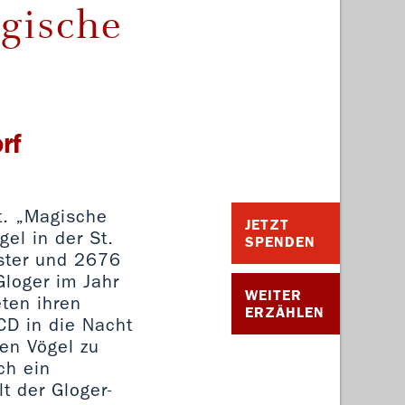
gische
rf
t. „Magische
JETZT
el in der St.
SPENDEN
ister und 2676
Gloger im Jahr
WEITER
eten ihren
ERZÄHLEN
CD in die Nacht
ten Vögel zu
ch ein
t der Gloger-