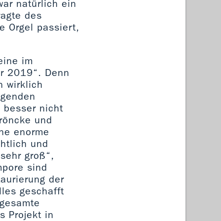
ar natürlich ein
ragte des
e Orgel passiert,
eine im
ar 2019“. Denn
 wirklich
legenden
 besser nicht
Kröncke und
eine enorme
htlich und
 sehr groß“,
mpore sind
taurierung der
lles geschafft
r gesamte
s Projekt in