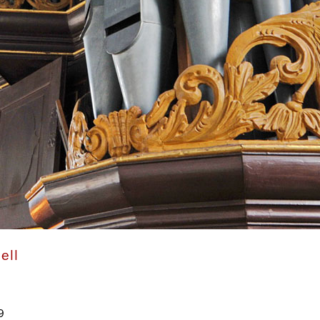
Gloger-Orgel von 1742 in St. Severi Otterndorf
ell
9