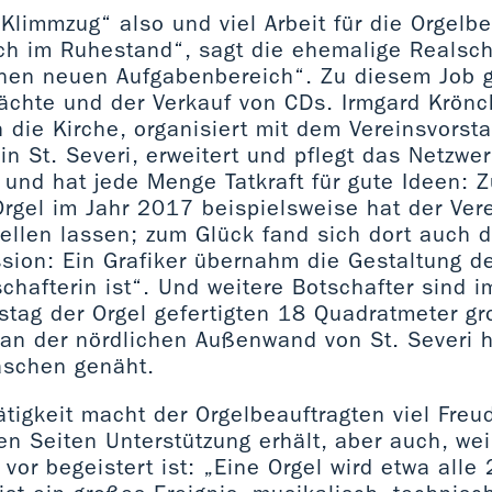
 „Klimmzug“ also und viel Arbeit für die Orgelbe
ich im Ruhestand“, sagt die ehemalige Realsch
einen neuen Aufgabenbereich“. Zu diesem Job 
Nächte und der Verkauf von CDs. Irmgard Krönc
 die Kirche, organisiert mit dem Vereinsvorst
in St. Severi, erweitert und pflegt das Netzwer
 und hat jede Menge Tatkraft für gute Ideen: 
rgel im Jahr 2017 beispielsweise hat der Vere
ellen lassen; zum Glück fand sich dort auch d
sion: Ein Grafiker übernahm die Gestaltung de
schafterin ist“. Und weitere Botschafter sind 
tag der Orgel gefertigten 18 Quadratmeter gr
 an der nördlichen Außenwand von St. Severi h
aschen genäht.
 Tätigkeit macht der Orgelbeauftragten viel Fre
len Seiten Unterstützung erhält, aber auch, we
 vor begeistert ist: „Eine Orgel wird etwa alle