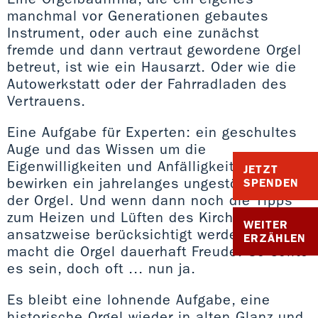
manchmal vor Generationen gebautes
Instrument, oder auch eine zunächst
fremde und dann vertraut gewordene Orgel
betreut, ist wie ein Hausarzt. Oder wie die
Autowerkstatt oder der Fahrradladen des
Vertrauens.
Eine Aufgabe für Experten: ein geschultes
Auge und das Wissen um die
Eigenwilligkeiten und Anfälligkeiten
JETZT
bewirken ein jahrelanges ungestörtes Spiel
SPENDEN
der Orgel. Und wenn dann noch die Tipps
zum Heizen und Lüften des Kirchraums
WEITER
ansatzweise berücksichtigt werden, dann
ERZÄHLEN
macht die Orgel dauerhaft Freude. So sollte
es sein, doch oft ... nun ja.
Es bleibt eine lohnende Aufgabe, eine
historische Orgel wieder in alten Glanz und