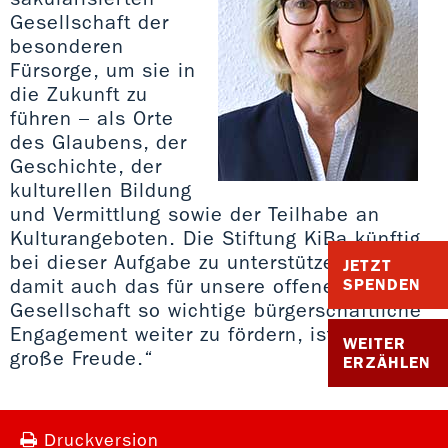
Gesellschaft der
besonderen
Fürsorge, um sie in
die Zukunft zu
führen – als Orte
des Glaubens, der
Geschichte, der
kulturellen Bildung
und Vermittlung sowie der Teilhabe an
Kulturangeboten. Die Stiftung KiBa künftig
bei dieser Aufgabe zu unterstützen und
JETZT
damit auch das für unsere offene
SPENDEN
Gesellschaft so wichtige bürgerschaftliche
Engagement weiter zu fördern, ist mir eine
WEITER
große Freude.“
ERZÄHLEN
Druckversion