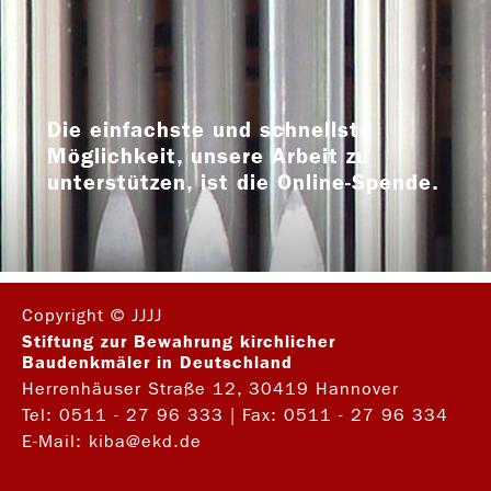
Die einfachste und schnellste
Möglichkeit, unsere Arbeit zu
unterstützen, ist die Online-Spende.
Copyright © JJJJ
Stiftung zur Bewahrung kirchlicher
Baudenkmäler in Deutschland
Herrenhäuser Straße 12, 30419 Hannover
Tel:
0511 - 27 96 333
| Fax: 0511 - 27 96 334
E-Mail:
kiba@ekd.de